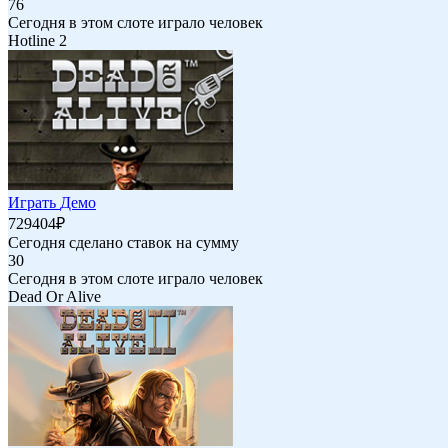
76
Сегодня в этом слоте играло человек
Hotline 2
Играть
Демо
729404₽
Сегодня сделано ставок на сумму
30
Сегодня в этом слоте играло человек
Dead Or Alive