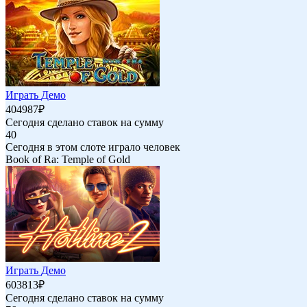
Играть
Демо
404987₽
Сегодня сделано ставок на сумму
40
Сегодня в этом слоте играло человек
Book of Ra: Temple of Gold
Играть
Демо
603813₽
Сегодня сделано ставок на сумму