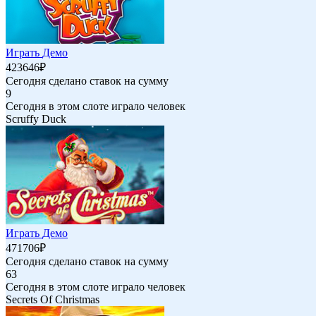
Играть
Демо
423646₽
Сегодня сделано ставок на сумму
9
Сегодня в этом слоте играло человек
Scruffy Duck
Играть
Демо
471706₽
Сегодня сделано ставок на сумму
63
Сегодня в этом слоте играло человек
Secrets Of Christmas